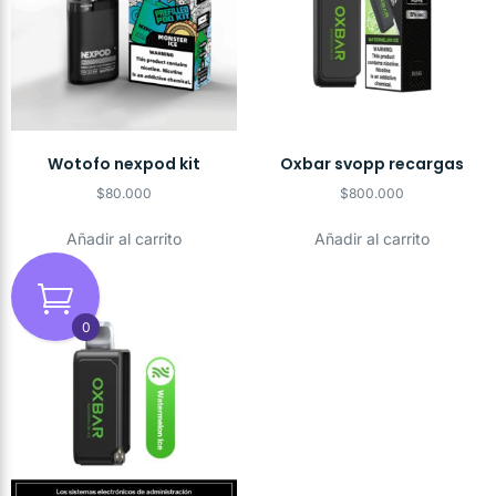
Wotofo nexpod kit
Oxbar svopp recargas
$
80.000
$
800.000
Añadir al carrito
Añadir al carrito
0