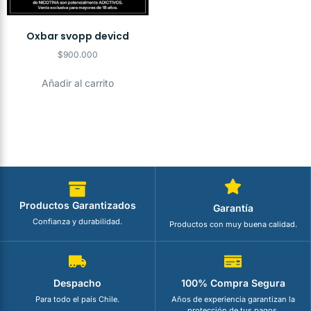
Oxbar svopp devicd
$
900.000
Añadir al carrito
Productos Garantizados
Garantía
Confianza y durabilidad.
Productos con muy buena calidad.
Despacho
100% Compra Segura
Para todo el país Chile.
Años de experiencia garantizan la
protección de tus pagos.