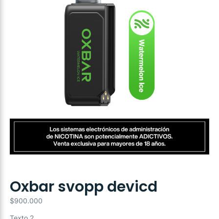
Oxbar svopp devicd
$
900.000
Texto 2